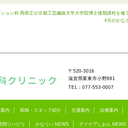
ハビリテーション科 岡恭正が京都工芸繊維大学大学院博士後期課程を
4月のかな
〒520-3016
滋賀県栗東市小野881
TEL：077-553-0007
ク案内
医師・スタッフ紹介
交通案内
診療案内
訪問リハビリ
かなリハ NEWS
デイケアしおん NEWS