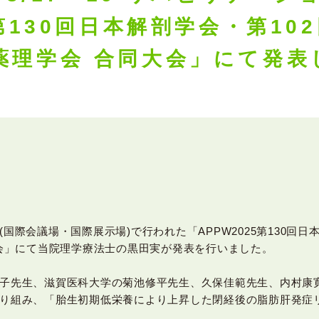
 第130回日本解剖学会・第10
薬理学会 合同大会」にて発表
ッセ(国際会議場・国際展示場)で行われた「APPW2025第130回
大会」にて当院理学療法士の黒田実が発表を行いました。
子先生、滋賀医科大学の菊池修平先生、久保佳範先生、内村康
り組み、「胎生初期低栄養により上昇した閉経後の脂肪肝発症
。